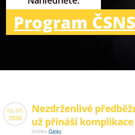
Nahlédněte:
Program ČSNS
Nezdrženlivé předběž
02. 07.
2026
už přináší komplikace
Stránka:
Články