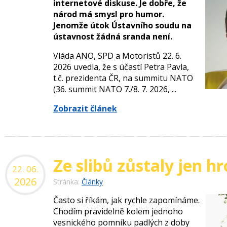
internetové diskuse. Je dobře, že
národ má smysl pro humor.
Jenomže útok Ústavního soudu na
ústavnost žádná sranda není.
Vláda ANO, SPD a Motoristů 22. 6.
2026 uvedla, že s účastí Petra Pavla,
t.č. prezidenta ČR, na summitu NATO
(36. summit NATO 7./8. 7. 2026, ...
Zobrazit článek
Ze slibů zůstaly jen 
22. 06.
2026
Stránka:
Články
Často si říkám, jak rychle zapomínáme.
Chodím pravidelně kolem jednoho
vesnického pomníku padlých z doby