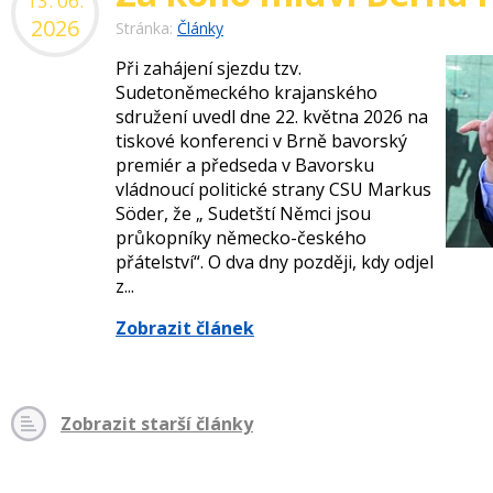
13. 06.
2026
Stránka:
Články
Při zahájení sjezdu tzv.
Sudetoněmeckého krajanského
sdružení uvedl dne 22. května 2026 na
tiskové konferenci v Brně bavorský
premiér a předseda v Bavorsku
vládnoucí politické strany CSU Markus
Söder, že „ Sudetští Němci jsou
průkopníky německo-českého
přátelství“. O dva dny později, kdy odjel
z...
Zobrazit článek
Zobrazit starší články