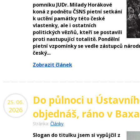
pomníku JUDr. Milady Horákové
koná z podnětu ČSNS pietní setkání
k uctění památky této české
vlastenky, ale i ostatních
politických vězňů, kteří se postavili
proti nastupující totalitě. Pondělní
pietní vzpomínky se vedle zástupců národní
český...
Zobrazit článek
Do půlnoci u Ústavní
25. 06.
2026
objednáš, ráno v Bax
Stránka:
Články
Slogan do titulku jsem si vypůjčil z