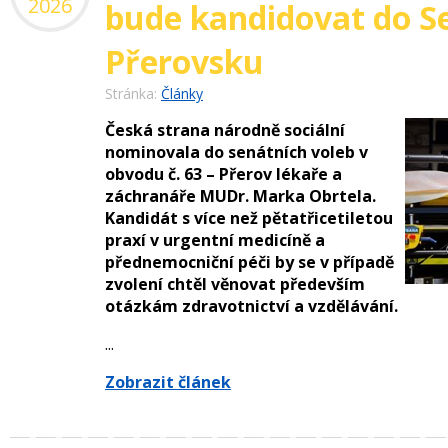
2026
bude kandidovat do S
Přerovsku
Stránka:
Články
Česká strana národně sociální
nominovala do senátních voleb v
obvodu č. 63 – Přerov lékaře a
záchranáře MUDr. Marka Obrtela.
Kandidát s více než pětatřicetiletou
praxí v urgentní medicíně a
přednemocniční péči by se v případě
zvolení chtěl věnovat především
otázkám zdravotnictví a vzdělávání.
...
Zobrazit článek