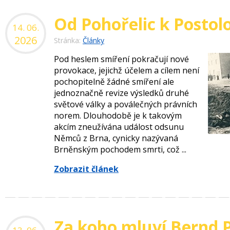
Od Pohořelic k Posto
14. 06.
2026
Stránka:
Články
Pod heslem smíření pokračují nové
provokace, jejichž účelem a cílem není
pochopitelně žádné smíření ale
jednoznačně revize výsledků druhé
světové války a poválečných právních
norem. Dlouhodobě je k takovým
akcím zneužívána událost odsunu
Němců z Brna, cynicky nazývaná
Brněnským pochodem smrti, což ...
Zobrazit článek
Za koho mluví Bernd P