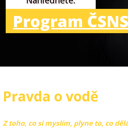
Nahlédněte:
Program ČSNS
Pravda o vodě
Z toho, co si myslím, plyne to, co děl