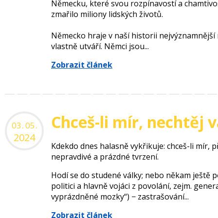
Německu, které svou rozpínavostí a chamtivost
zmařilo miliony lidských životů.
Německo hraje v naší historii nejvýznamnější ro
vlastně utváří. Němci jsou...
Zobrazit článek
Chceš-li mír, nechtěj 
03. 05.
2024
Kdekdo dnes halasně vykřikuje: chceš-li mír, př
nepravdivé a prázdné tvrzení.
Hodí se do studené války; nebo někam ještě po
politici a hlavně vojáci z povolání, zejm. gene
vyprázdněné mozky“) − zastrašování...
Zobrazit článek