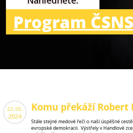
Nahlédněte:
Program ČSNS
Komu překáží Robert 
22. 05.
2024
Stále stejné medové řeči o naší úspěšné cestě
evropské demokracii. Výstřely v Handlové zc