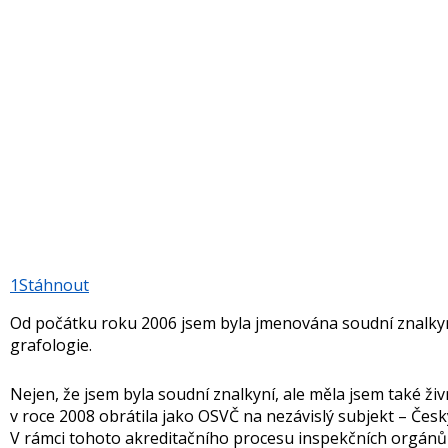
1
Stáhnout
Od počátku roku 2006 jsem byla jmenována soudní znalkyní 
grafologie.
Nejen, že jsem byla soudní znalkyní, ale měla jsem také ži
v roce 2008 obrátila jako OSVČ na nezávislý subjekt – Český
V rámci tohoto akreditačního procesu inspekčních orgánů Č