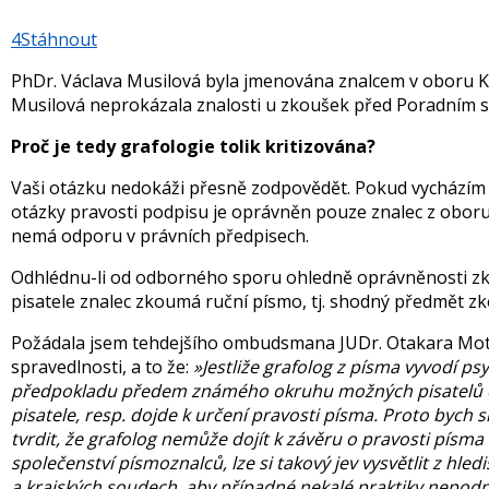
4
Stáhnout
PhDr. Václava Musilová byla jmenována znalcem v oboru Kri
Musilová neprokázala znalosti u zkoušek před Poradním s
Proč je tedy grafologie tolik kritizována?
Vaši otázku nedokáži přesně zodpovědět. Pokud vycházím z
otázky pravosti podpisu je oprávněn pouze znalec z oboru 
nemá odporu v právních předpisech.
Odhlédnu-li od odborného sporu ohledně oprávněnosti zkou
pisatele znalec zkoumá ruční písmo, tj. shodný předmět zk
Požádala jsem tehdejšího ombudsmana JUDr. Otakara Mote
spravedlnosti, a to že:
»Jestliže grafolog z písma vyvodí psy
předpokladu předem známého okruhu možných pisatelů či 
pisatele, resp. dojde k určení pravosti písma. Proto bych s
tvrdit, že grafolog nemůže dojít k závěru o pravosti písma 
společenství písmoznalců, lze si takový jev vysvětlit z hle
a krajských soudech, aby případné nekalé praktiky nepodp