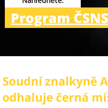
Nahlédněte:
Program ČSNS
Soudní znalkyně 
odhaluje černá mís