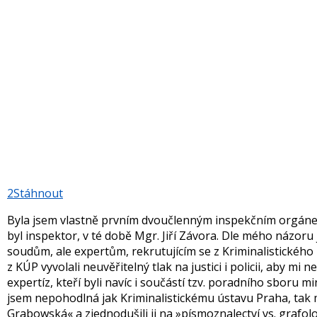
2
Stáhnout
Byla jsem vlastně prvním dvoučlenným inspekčním orgáne
byl inspektor, v té době Mgr. Jiří Závora. Dle mého názoru j
soudům, ale expertům, rekrutujícím se z Kriminalistického 
z KÚP vyvolali neuvěřitelný tlak na justici i policii, aby mi 
expertíz, kteří byli navíc i součástí tzv. poradního sboru 
jsem nepohodlná jak Kriminalistickému ústavu Praha, tak m
Grabowská« a zjednodušili ji na »písmoznalectví vs. grafolo