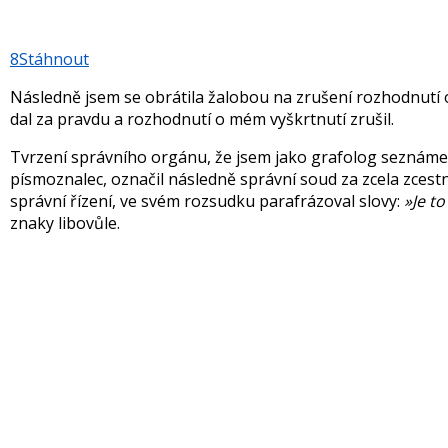
8
Stáhnout
Následně jsem se obrátila žalobou na zrušení rozhodnutí o
dal za pravdu a rozhodnutí o mém vyškrtnutí zrušil.
Tvrzení správního orgánu, že jsem jako grafolog seznámena
písmoznalec, označil následně správní soud za zcela zcest
správní řízení, ve svém rozsudku parafrázoval slovy:
»Je to
znaky libovůle.