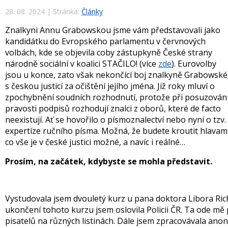
28. 08. 2024
|
Stránka:
Články
Znalkyni Annu Grabowskou jsme vám představovali jako
kandidátku do Evropského parlamentu v červnových
volbách, kde se objevila coby zástupkyně České strany
národně sociální v koalici STAČILO! (více
zde
). Eurovolby
jsou u konce, zato však nekončící boj znalkyně Grabowské
s českou justicí za očištění jejího jména. Již roky mluví o
zpochybnění soudních rozhodnutí, protože při posuzován
pravosti podpisů rozhodují znalci z oborů, které de facto
neexistují. Ať se hovořilo o písmoznalectví nebo nyní o tzv.
expertíze ručního písma. Možná, že budete kroutit hlavami
co vše je v české justici možné, a navíc i reálné…
Prosím, na začátek, kdybyste se mohla představit.
Vystudovala jsem dvouletý kurz u pana doktora Libora Rich
ukončení tohoto kurzu jsem oslovila Policii ČR. Ta ode mě
pisatelů na různých listinách. Dále jsem zpracovávala anony