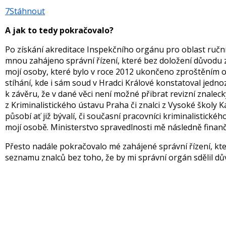
7
Stáhnout
A jak to tedy pokračovalo?
Po získání akreditace Inspekčního orgánu pro oblast ruční
mnou zahájeno správní řízení, které bez doložení důvodu za
mojí osoby, které bylo v roce 2012 ukončeno zproštěním o
stíhání, kde i sám soud v Hradci Králové konstatoval jedn
k závěru, že v dané věci není možné přibrat revizní znaleck
z Kriminalistického ústavu Praha či znalci z Vysoké školy K
působí ať již bývalí, či současní pracovníci kriminalistické
mojí osobě. Ministerstvo spravedlnosti mě následně finan
Přesto nadále pokračovalo mé zahájené správní řízení, k
seznamu znalců bez toho, že by mi správní orgán sdělil dův