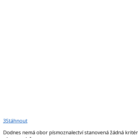
3
Stáhnout
Dodnes nemá obor písmoznalectví stanovená žádná kritéri