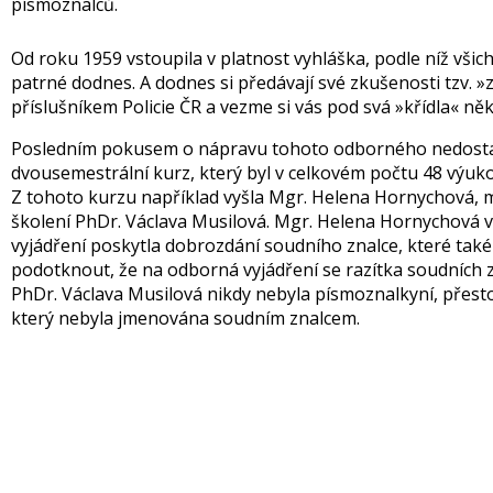
písmoznalců.
Od roku 1959 vstoupila v platnost vyhláška, podle níž všic
patrné dodnes. A dodnes si předávají své zkušenosti tzv. 
příslušníkem Policie ČR a vezme si vás pod svá »křídla« někt
Posledním pokusem o nápravu tohoto odborného nedostatk
dvousemestrální kurz, který byl v celkovém počtu 48 výuko
Z tohoto kurzu například vyšla Mgr. Helena Hornychová, mi
školení PhDr. Václava Musilová. Mgr. Helena Hornychová v
vyjádření poskytla dobrozdání soudního znalce, které také
podotknout, že na odborná vyjádření se razítka soudních z
PhDr. Václava Musilová nikdy nebyla písmoznalkyní, přest
který nebyla jmenována soudním znalcem.