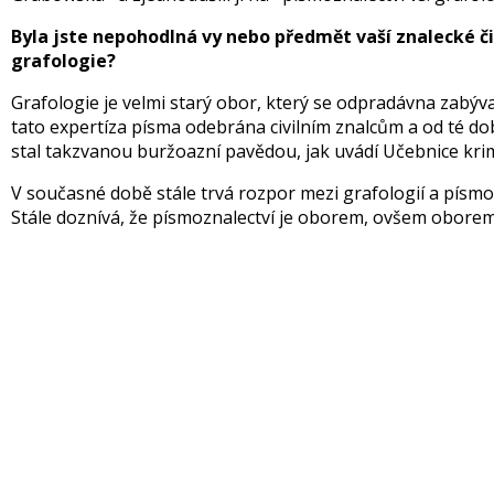
Byla jste nepohodlná vy nebo předmět vaší znalecké či
grafologie?
Grafologie je velmi starý obor, který se odpradávna zabýva
tato expertíza písma odebrána civilním znalcům a od té do
stal takzvanou buržoazní pavědou, jak uvádí Učebnice krimi
V současné době stále trvá rozpor mezi grafologií a písmo
Stále doznívá, že písmoznalectví je oborem, ovšem oborem