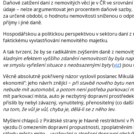
Daňové zatížení daní z nemovitých věcí je v ČR ve srovnání
údaje – nelze argumentovat jen procentem daňové sazby, p
za určené období, o hodnotu nemovitosti sníženou o odpisy
příjmy i jiné daně.
Hospodářskou a politickou perspektivou v sektoru daní z ne
faktickému vyvlastňování nemovitého majetku.
A tak tvrzení, že by se radikálním zvýšením daně z nemovit
kladným efektem vyššího zdanění nemovitostí by byla napřík
ve smyslu vyřešení situace s neobsazenými byty
(
viz
) jsou
Věcně absolutně pokřivený názor vyslovil poslanec Mikuláš 
ekonomii“; jeho návrh znějící −
při stavbě nového bytu není
nebude mít automobil, a potom není potřeba parkovací 
mít parkovací místa, auto je nezbytný dopravní prostředek
příslib by nebyl závazný, vynutitelný, přenositelný (co další
na tom, že vůl je vůl, chyba je, dělá-li se z něho lev.
Myšlení chlapců z Pirátské strany je hlavně restriktivní: v
vjezdu či omezením dopravní propustnosti, zpoplatněním k
středu města mýto – uvažování o zlepšení dopravní obsluž