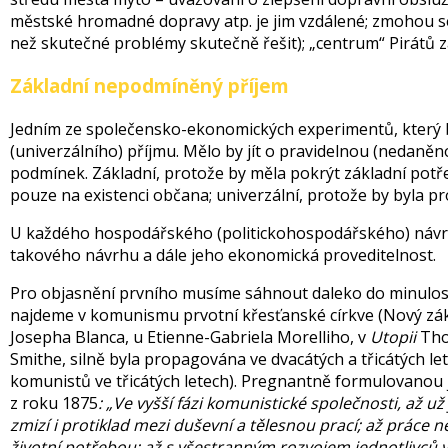
městské hromadné dopravy atp. je jim vzdálené; zmohou se
než skutečné problémy skutečně řešit); „centrum“ Pirátů 
Základní nepodmíněný příjem
Jedním ze společensko-ekonomických experimentů, který by
(univerzálního) příjmu. Mělo by jít o pravidelnou (nedan
podmínek. Základní, protože by měla pokrýt základní potř
pouze na existenci občana; univerzální, protože by byla p
U každého hospodářského (politickohospodářského) návrhu
takového návrhu a dále jeho ekonomická proveditelnost.
Pro objasnění prvního musíme sáhnout daleko do minulosti
najdeme v komunismu prvotní křesťanské církve (Nový záko
Josepha Blanca, u Etienne-Gabriela Morelliho, v
Utopii
Tho
Smithe, silně byla propagována ve dvacátých a třicátých le
komunistů ve třicátých letech). Pregnantně formulovanou 
z roku 1875
: „Ve vyšší fázi komunistické společnosti, až u
zmizí i protiklad mezi duševní a tělesnou prací; až prác
životní potřebou; až s všestranným rozvojem jednotlivců v