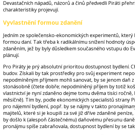
Devastačních nápadů, názorů a činů předvedli Piráti přehr
charakteristiky projevují.
Vyvlastnění formou zdanění
Jedním ze společensko-ekonomických experimentů, který Pir
formou daní. Tak třeba k radikálnímu snížení hodnoty úspo
zdaněním, jež by byly důsledkem současného vstupu do Ev
plánují.
Pro Piráty je prý absolutní prioritou dostupnost bydlení. C
budov. Získali by tak prostředky pro svůj experiment nep
nepodmíněným příjmem mohli sanovat, by se jenom daň z n
stonásobně (čtete dobře; nepodmíněný příjem by totiž košt
vlastnictví je nyní zdaněno dejme tomu dvěma tisíci ročně, 
měsíčně). Tím by, podle ekonomických specialistů strany Pir
pro nájemní bydlení, popř. by se nájmy v takto pronajímaný
majitelů, které si je koupili za své již dříve zdaněné pení
by došlo k (alespoň částečnému) daňovému přesunu daně v 
pronájmu spíše zabraňovala, dostupnost bydlení by se tak