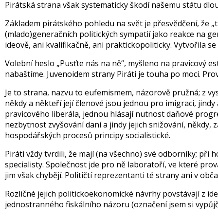
Pirátská strana však systematicky škodí našemu státu dlo
Základem pirátského pohledu na svět je přesvědčení, že „ta
(mlado)generačních politických sympatií jako reakce na ge
ideově, ani kvalifikačně, ani praktickopoliticky. Vytvořila s
Volební heslo „Pusťte nás na ně“, myšleno na pravicový est
nabaštíme. Juvenoidem strany Piráti je touha po moci. Prová
Je to strana, nazvu to eufemismem, názorově pružná; z vys
někdy a někteří její členové jsou jednou pro imigraci, jindy 
pravicového liberála, jednou hlásají nutnost daňové prog
nezbytnost zvyšování daní a jindy jejich snižování, někdy, z
hospodářských procesů principy socialistické.
Piráti vždy tvrdili, že mají (na všechno) své odborníky; při 
specialisty. Společnost jde pro ně laboratoří, ve které pro
jim však chybějí. Političtí reprezentanti té strany ani v o
Rozličné jejich politickoekonomické návrhy povstávají z ideo
jednostranného fiskálního názoru (označení jsem si vypůjč