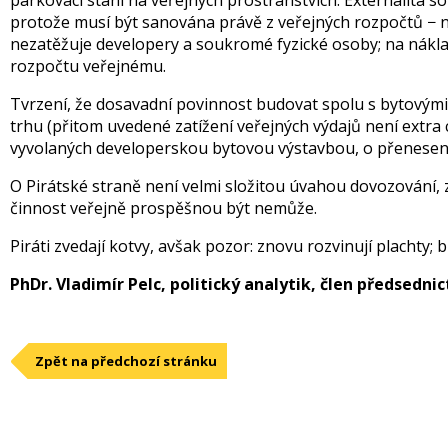
parkovací stání na veřejných prostranstvích. Externalita 
protože musí být sanována právě z veřejných rozpočtů − ná
nezatěžuje developery a soukromé fyzické osoby; na nákla
rozpočtu veřejnému.
Tvrzení, že dosavadní povinnost budovat spolu s bytovými
trhu (přitom uvedené zatížení veřejných výdajů není extra 
vyvolaných developerskou bytovou výstavbou, o přenesení
O Pirátské straně není velmi složitou úvahou dovozování, z
činnost veřejně prospěšnou být nemůže.
Piráti zvedají kotvy, avšak pozor: znovu rozvinují plachty;
PhDr. Vladimír Pelc, politický analytik, člen předsedni
Zpět na předchozí stránku