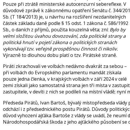
Pouze při ztrátě ministerské autocenzurní sebereflexe. V
důvodové zprávě k zákonnému opatření Senátu č. 344/20
Sb. (T 184/2013) je, u návrhu na rozšíření nezdanitelných
částek základu daně podle § 15 odst. 1 zákona č. 586/1992
Sb., o daních z příjmů, použita kouzelná věta; zní:
Bylo by
velmi složitou úvahou dovozování, zda politické strany a
politická hnutí v pojetí zákona o politických stranách
vykonávají tzv. veřejně prospěšnou činnost či nikoliv.
Výrazně to dlouhou dobu platí o tzv. Pirátské straně.
Piráti zkrachovali ve volbách nedávno dvakrát za sebou –
při volbách do Evropského parlamentu mandát získala
pouze jedna členka, v krajských volbách v září 2024 v celé
zemi získali jako samostatná strana jen tři místa v zastupi
zastupitele, v devíti z nich se podíleli na místní vládě; nyní
Předseda Pirátů, Ivan Bartoš, bývalý místopředseda vlády pr
odchází i z předsednického postu Pirátů. Důvody politickýc
důvod vyhození ajťáka Bartoše z vlády se uvádí, že neumí di
Národohospodářská škoda z jeho ajťáckého působení se od