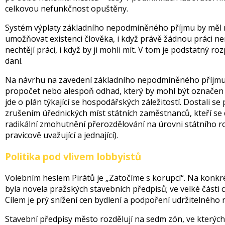
celkovou nefunkčnost opuštěny.
Systém výplaty základního nepodmíněného příjmu by měl n
umožňovat existenci člověka, i když právě žádnou práci nemá;
nechtějí práci, i když by ji mohli mít. V tom je podstatný roz
daní.
Na návrhu na zavedení základního nepodmíněného příjmu z
propočet nebo alespoň odhad, který by mohl být označen ja
jde o plán týkající se hospodářských záležitostí. Dostali 
zrušením úřednických míst státních zaměstnanců, kteří se
radikální zmohutnění přerozdělování na úrovni státního rozp
pravicově uvažující a jednající).
Politika pod vlivem lobbyistů
Volebním heslem Pirátů je „Zatočíme s korupcí“. Na konkr
byla novela pražských stavebních předpisů; ve velké část
Cílem je prý snížení cen bydlení a podpoření udržitelného
Stavební předpisy město rozdělují na sedm zón, ve kterýc