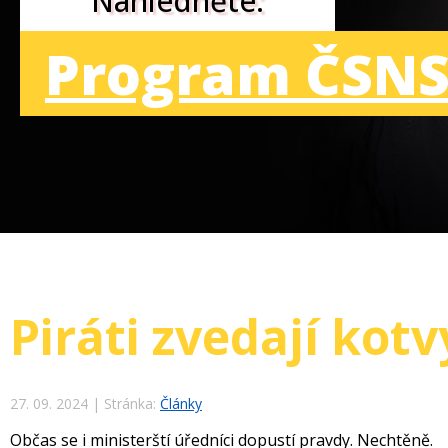
Nahlédněte:
Program ČSNS
Piráti zvedají kotv
27. 09. 2024
|
Stránka:
Články
Občas se i ministerští úředníci dopustí pravdy. Nechtěně.