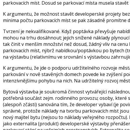
parkovacích míst. Dosud se parkovací místa musela stavět 
K argumentu, že možnost stavět developerské projety bez p
minima počtu parkovacích míst se pak zásadně promítne d
Tvrzení je nekvalifikované. Když poptávka převyšuje nabídk
mohou na trhu dosáhnout; jejich snížené náklady plynoucí
tak činit v menším množství než dosud, žádný vliv na cenu
parkovacích míst, nýbrž nabídkou/poptávkou po bytech (trž
na výstavbu (relativnímu ve srovnání s výstavbou zahrnujíc
K argumentu, že jde o podporu udržitelného rozvoje města:
parkování v nově stavěných domech povede ke zvýšení počtu
intenzívnějšímu pohybu na nich. Na udržitelný rozvoj města
Bytová výstavba je soukromá činnost vytvářející následnou
potřebná součást zejm. rodinného provozu; osoby, které si
(alespoň zčásti) sanována tím, že developer vybaví (je po
správné, protože náklady na tvorbu parkovacích míst jsou (
nový majitel bytu (nejsou to náklady veřejného rozpočtu)
jako externalita (produkt) developerské výstavby přenáše