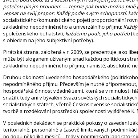
potečou plným proudem — teprve pak bude možno plně př
vepsat na svůj prapor: Každý podle svých schopností, ka
socialistického/komunistického pojetí proporcionální rovno
základního nepodmíněného a univerzálního příjmu:
Každý
společenského bohatství)
, každému podle jeho potřeb
(b
s ohledem na jeho subjektivní potřeby).
Pirátská strana, založená v r. 2009, se prezentuje jako lib
může být sloganem užívaným snad každou politickou str
základního nepodmíněného příjmu, namístě; absolutně ne
Druhou okolností uvedeného hospodářského (politickohos
nepodmíněného příjmu. Především je nutné připomenout, 
hospodářská činnost v žádné zemi, která se v minulosti hl
snažil); tedy ani v bývalém Svazu sovětských socialistických
socialistických státech, včetně Československé socialistick
tvorbě a rozdělování prostředků společnosti vyjádřené K
V posledních dekádách se praktické pokusy o zavedení zá
teritoriálně, personálně a časově limitovaných podmínkác
po dobu několika měsíců – tedy v podmínkách laboratorních