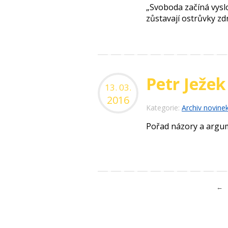
„Svoboda začíná vysl
zůstavají ostrůvky z
Petr Ježe
13. 03.
2016
Kategorie:
Archiv novine
Pořad názory a argum
←