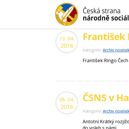
František 
13. 04.
2016
Kategorie:
Archiv novine
František Ringo Čech
ČSNS v Ha
08. 04.
2016
Kategorie:
Archiv novine
Antotní Krátký rozjíž
do voleb s námi.