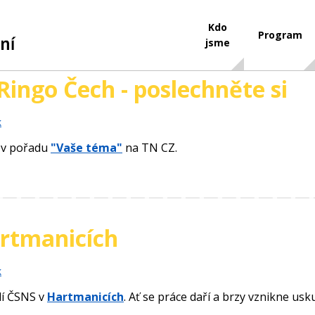
Kdo
Program
jsme
Ringo Čech - poslechněte si
k
 v pořadu
"Vaše téma"
na TN CZ.
rtmanicích
k
dí ČSNS v
Hartmanicích
. Ať se práce daří a brzy vznikne usk