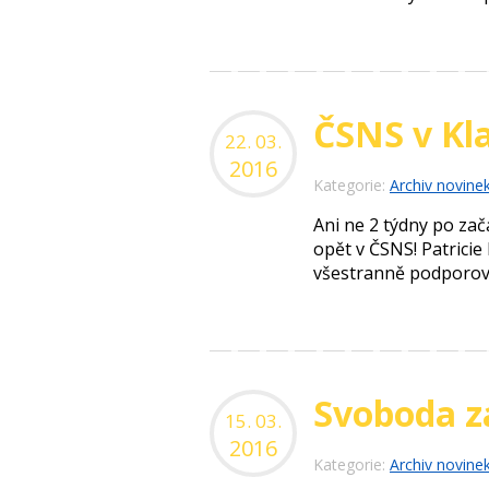
ČSNS v Kl
22. 03.
2016
Kategorie:
Archiv novine
Ani ne 2 týdny po zač
opět v ČSNS! Patrici
všestranně podporova
Svoboda z
15. 03.
2016
Kategorie:
Archiv novine