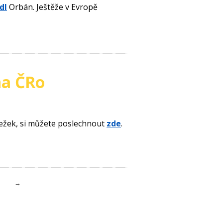
dl
Orbán. Ještěže v Evropě
na ČRo
Ježek, si můžete poslechnout
zde
.
→