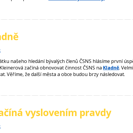
adně
k
átku našeho hledání bývalých členů ČSNS hlásíme první úspě
e Kleinerová začíná obnovovat činnost ČSNS na
Kladně
. Velm
t. Věříme, že další města a obce budou brzy následovat.
ačíná vyslovením pravdy
k