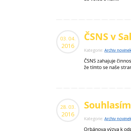
ČSNS v Sa
03. 04.
2016
Kategorie:
Archiv novine
ČSNS zahajuje činnos
že tímto se naše stra
Souhlasím
28. 03.
2016
Kategorie:
Archiv novine
Orbánova výzva k odp