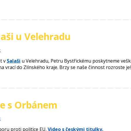
laši u Velehradu
k
t v
Salaši
u Velehradu, Petru Bystřickému poskytneme vešker
na vrací do Zlínského kraje. Brzy se naše činnost rozroste ješ
e s Orbánem
k
oru proti politice EU.
Video s českými titulky.