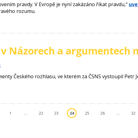
ovením pravdy. V Evropě je nyní zakázáno říkat pravdu,“
uve
dravého rozumu.
k v Názorech a argumentech 
k
enty Českého rozhlasu, ve kterém za ČSNS vystoupil Petr 
1
...
22
23
24
25
26
...
32