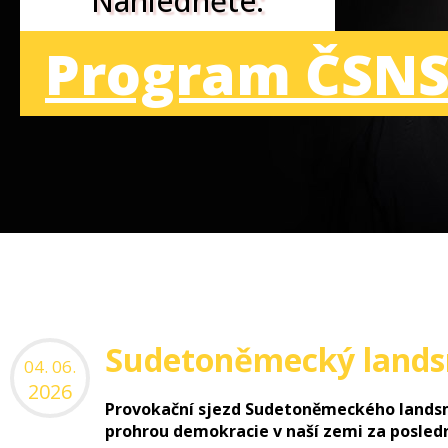
Nahlédněte:
Program ČSNS
Sudetoněmecký landsm
04. 06.
2026
Provokační sjezd Sudetoněmeckého landsm
prohrou demokracie v naší zemi za poslední