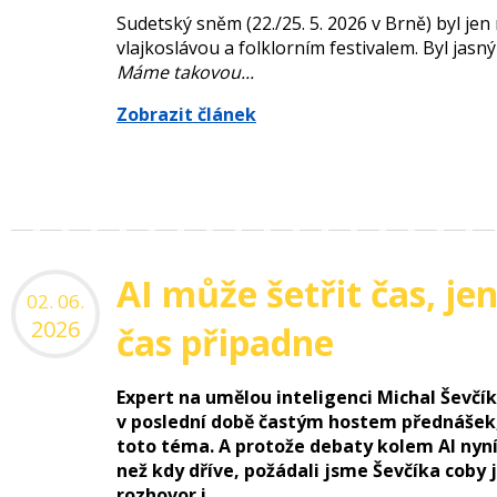
Sudetský sněm (22./25. 5. 2026 v Brně) byl je
vlajkoslávou a folklorním festivalem. Byl jasn
Máme takovou...
Zobrazit článek
AI může šetřit čas, je
02. 06.
2026
čas připadne
Expert na umělou inteligenci Michal Ševčí
v poslední době častým hostem přednášek
toto téma. A protože debaty kolem AI nyní 
než kdy dříve, požádali jsme Ševčíka coby
rozhovor i ...