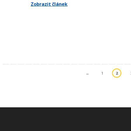
Zobrazit článek
←
1
2