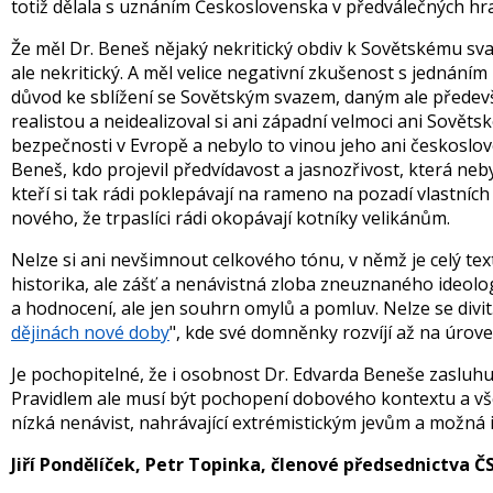
totiž dělala s uznáním Československa v předválečných hra
Že měl Dr. Beneš nějaký nekritický obdiv k Sovětskému svaz
ale nekritický. A měl velice negativní zkušenost s jednáním
důvod ke sblížení se Sovětským svazem, daným ale předevš
realistou a neidealizoval si ani západní velmoci ani Sovět
bezpečnosti v Evropě a nebylo to vinou jeho ani českoslove
Beneš, kdo projevil předvídavost a jasnozřivost, která neb
kteří si tak rádi poklepávají na rameno na pozadí vlastních
nového, že trpaslíci rádi okopávají kotníky velikánům.
Nelze si ani nevšimnout celkového tónu, v němž je celý tex
historika, ale zášť a nenávistná zloba zneuznaného ideol
a hodnocení, ale jen souhrn omylů a pomluv. Nelze se divit
dějinách nové doby
", kde své domněnky rozvíjí až na úrov
Je pochopitelné, že i osobnost Dr. Edvarda Beneše zasluhuj
Pravidlem ale musí být pochopení dobového kontextu a všech
nízká nenávist, nahrávající extrémistickým jevům a možná 
Jiří Pondělíček, Petr Topinka, členové předsednictva Č