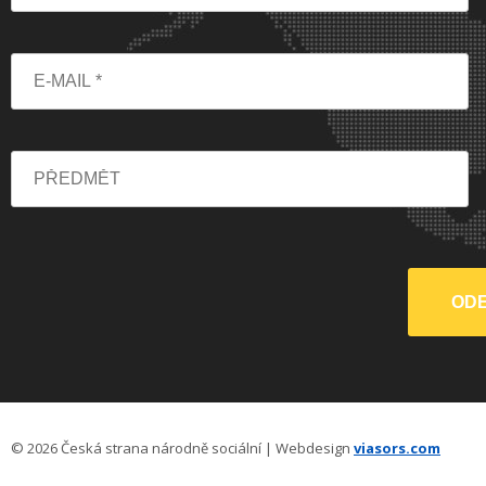
© 2026 Česká strana národně sociální | Webdesign
viasors.com