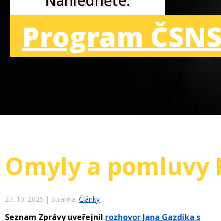
Nahlédněte:
Program ČSNS
Omyly a pomluvy P
27. 10. 2025
|
Stránka:
Články
Seznam Zprávy uveřejnil
rozhovor Jana Gazdíka s