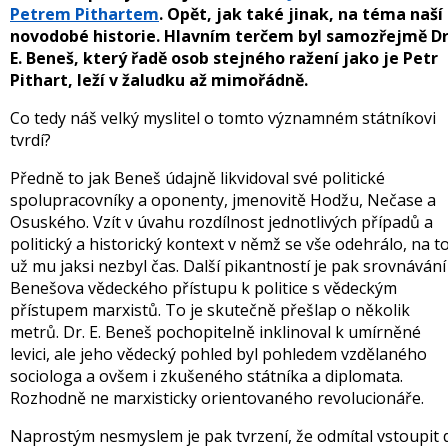
Petrem Pithartem
. Opět, jak také jinak, na téma naší
novodobé historie. Hlavním terčem byl samozřejmě Dr
E. Beneš, který řadě osob stejného ražení jako je Petr
Pithart, leží v žaludku až mimořádně.
Co tedy náš velký myslitel o tomto významném státníkovi
tvrdí?
Předně to jak Beneš údajně likvidoval své politické
spolupracovníky a oponenty, jmenovitě Hodžu, Nečase a
Osuského. Vzít v úvahu rozdílnost jednotlivých případů a
politický a historický kontext v němž se vše odehrálo, na t
už mu jaksi nezbyl čas. Další pikantností je pak srovnávání
Benešova vědeckého přístupu k politice s vědeckým
přístupem marxistů. To je skutečně přešlap o několik
metrů. Dr. E. Beneš pochopitelně inklinoval k umírněné
levici, ale jeho vědecký pohled byl pohledem vzdělaného
sociologa a ovšem i zkušeného státníka a diplomata.
Rozhodně ne marxisticky orientovaného revolucionáře.
Naprostým nesmyslem je pak tvrzení, že odmítal vstoupit d