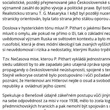
socialistické, později přejmenované jako Československé st
významně zasáhl do jejího vývoje a politické praxe. Byl to
Realistickou stranu T. G. Masaryka. I když byl později nuce
stranicky orientován, byla tato strana jeho stálou oporou 
Doslova v hysterickém tónu mluví P. Pithart o jakémsi Be
mluvit o omylu, ale pokud ne přímo o lži, tak o základní ne
uvědomoval význam Ruska ve světovém kontextu a bylo mu j
rusofobií, která je dnes módní ideologií tak zvaných vyššíc
si neuvědomoval i rizika a nedostatky, kterými Rusko trpělo
Tzv. Nečasova mise, kterou P. Pithart vykládá jednostrann
sledu událostí by to ale zapadalo jako utajená zpráva spoj
propagandy o československé neústupnosti, spojené s t
Stejně velkoryse ostatně bylo postupováno i vůči požada
poznání, že Henleinovi ani Hitlerovi nejde o osud a svob
republiky a ovládnutí jejího území.
Spekuluje o Benešově údajně zákeřném postupu vůči jiný
na sebe odpovědnost za misi v roce 1938, mělo to zcela log
předmnichovských hranicích a pak nemohl být spojován s 