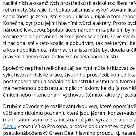
radikálních a okamžitých prostředků (klasické rozlišení ref
reformisty. Stávající turbokapitalismus a vykořisťování li
společnosti je zcela jistě slepou uličkou, nijak o tom nepo
Konečná, byť jsou jejími hlavními tvůrci a aktéry. Proto b
národně levicovou. Spolupráce s národním kapitálem by moh
koalice zcela oprávněná. Někde jsem se dočetl, že ve svém 
ti nacionalisté v této koalici a pokud vím, tak některým l
a kosmopolitismus. Internacionalista může být docela urči
právem a demokracií z člověka nedělá nacionalistu.
Společný nepřítel (velkokapitál) se nyní může kritizovat z
vykořisťování lidské práce, životního prostředí, komodifika
postmodernismu a sociálního konstruktivismu pro tvorbu n
má neměnnou podstatu a implicitní sklony ke zlu (a rovn
činiteli nebo intencionální výchovou (těmito faktory ji zc
Druhým důvodem je rozlišování dvou věcí, které opomíjí vět
vůči empirickému poznání), která jsou jádrem konzervatis
(např. submisivní role zaměstnanců jako výraz hierarchie a
Dealu
v textu Vítka Prokopa, protože dokument evropské lev
pseudonáboženský Green Deal hlavního proudu, tj. na an