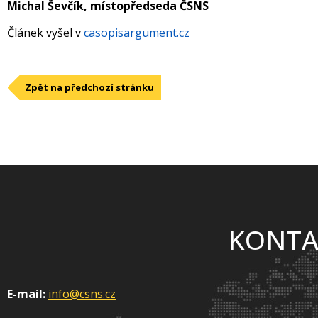
Michal Ševčík, místopředseda ČSNS
Článek vyšel v
casopisargument.cz
Zpět na předchozí stránku
KONTA
E-mail:
info@csns.cz