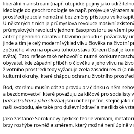
liberální mainstream (např. utopické pojmy jako udržitel
ideologie do geochronologie se např. projevuje výrazem a
prostředí je zcela nemožná bez změny přístupu velkokapitál
U některých z nich je průmyslová revoluce masívní existen
průmyslových revolucí v jednom časoprostoru se všemi pozit
antropogenního narativu hlavního proudu s požadavky určit
jinde a tím je celý moderní výklad vlivu člověka na životní 
zpětného vlivu na opravu tohoto stavu (Green Deal je k
světa). Tato reflexe také nehovoří o nutné konkurencesc
obyvatel, kde západní příběh o člověku a jeho vlivu na živo
životního prostředí tedy vyžaduje zcela zásadní revizi (a nik
kulturní okruhy, které chápou ochranu životního prostředí
Bod, kterému musím dát za pravdu a v článku o něm neho
a bezdomovectví, které považuju za klíčové pro socialisty
(
infrastruktura jako služba
) jsou nebezpečné, stejně jako 
naši svobodu, ale také pro duševní zdraví a mezilidské vzt
Jako zastánce Sorokinovy cyklické teorie vnímám, metaforicky
brzy rozhýbe rovněž a směrem, který možná není úplně v na