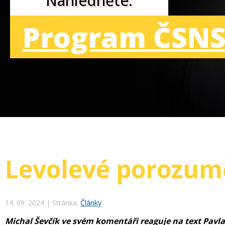
Nahlédněte:
Program ČSNS
Levolevé porozum
14. 09. 2024
|
Stránka:
Články
Michal Ševčík ve svém komentáři reaguje na text Pavla