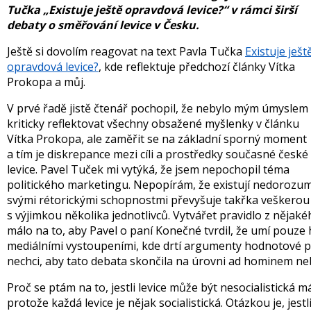
Tučka „Existuje ještě opravdová levice?“ v rámci širší
debaty o směřování levice v Česku.
Ještě si dovolím reagovat na text Pavla Tučka
Existuje ješt
opravdová levice?
, kde reflektuje předchozí články Vítka
Prokopa a můj.
V prvé řadě jistě čtenář pochopil, že nebylo mým úmyslem
kriticky reflektovat všechny obsažené myšlenky v článku
Vítka Prokopa, ale zaměřit se na základní sporný moment
a tím je diskrepance mezi cíli a prostředky současné české
levice. Pavel Tuček mi vytýká, že jsem nepochopil téma
politického marketingu. Nepopírám, že existují nedorozum
svými rétorickými schopnostmi převyšuje takřka veškerou po
s výjimkou několika jednotlivců. Vytvářet pravidlo z nějak
málo na to, aby Pavel o paní Konečné tvrdil, že umí pouze 
mediálními vystoupeními, kde drtí argumenty hodnotové pr
nechci, aby tato debata skončila na úrovni ad hominem neb
Proč se ptám na to, jestli levice může být nesocialistická má
protože každá levice je nějak socialistická. Otázkou je, jest