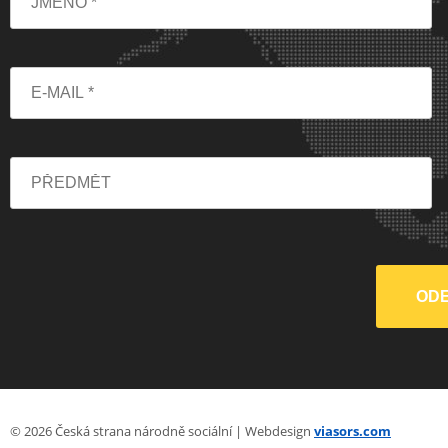
© 2026 Česká strana národně sociální | Webdesign
viasors.com