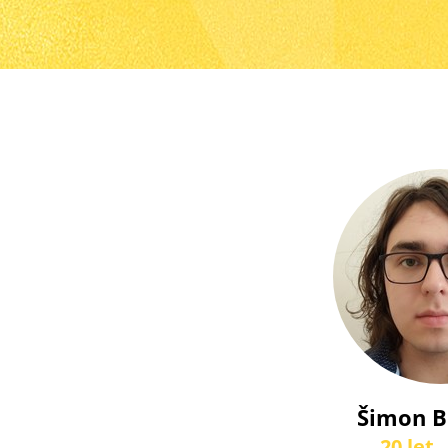
Šimon B
20 let