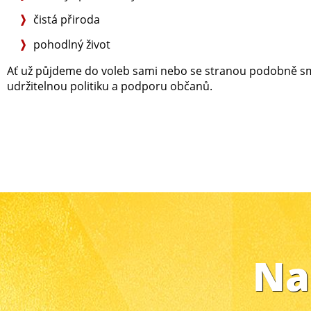
čistá přiroda
pohodlný život
Ať už půjdeme do voleb sami nebo se stranou podobně sm
udržitelnou politiku a podporu občanů.
Naš