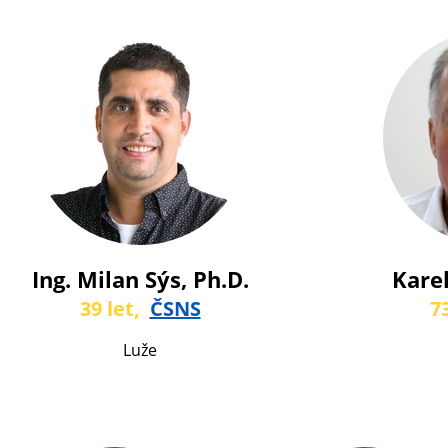
Ing. Milan Sýs, Ph.D.
Karel
39 let,
ČSNS
7
Luže