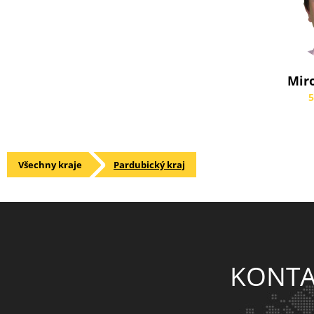
Miro
5
Všechny kraje
Pardubický kraj
KONTA