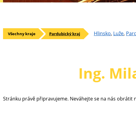
Hlinsko
,
Luže
,
Par
Všechny kraje
Pardubický kraj
Ing. Mil
Stránku právě připravujeme. Neváhejte se na nás obrátit n