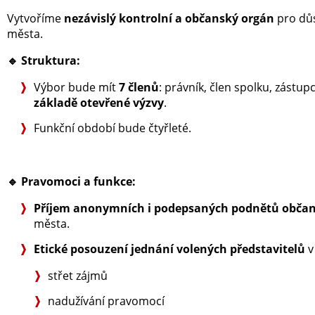
Vytvoříme
nezávislý kontrolní a občanský orgán
pro důs
města.
🔹
Struktura:
Výbor bude mít
7 členů
: právník, člen spolku, zástupc
základě otevřené výzvy
.
Funkční období bude čtyřleté.
🔹
Pravomoci a funkce:
Příjem anonymních i podepsaných podnětů obča
města.
Etické posouzení jednání volených představitelů
v
střet zájmů
nadužívání pravomocí