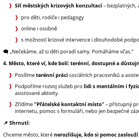
Síť městských krizových konzultací
– bezplatných,
pro děti, rodiče i pedagogy
online i osobně
s možností krizové intervence i dlouhodobé podp
🗨️ „Nečekáme, až si děti poradí samy. Pomáháme včas.“
4. Město, které ví, kde bolí: terénní, dostupné a důstoj
Posílíme
terénní práci
sociálních pracovníků a asiste
Podpoříme rozvoj služeb pro
lidi s mentálním i f
asistované aktivity.
Zřídíme
"Přátelské kontaktní místo"
– přístupný pro
internetu, pomoc s formuláři, nebo jen bezpečné záz
📌
Shrnutí:
Chceme město, které
nerozlišuje, kdo si pomoc zaslouží