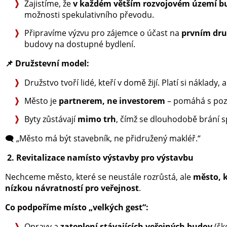
Zajistíme, že
v každém větším rozvojovém území bud
možnosti spekulativního převodu.
Připravíme výzvu pro zájemce o účast na
prvním dru
budovy na dostupné bydlení.
📌
Družstevní model:
Družstvo tvoří lidé, kteří v domě žijí. Platí si náklady,
Město je
partnerem, ne investorem
– pomáhá s poze
Byty zůstávají
mimo trh
, čímž se dlouhodobě brání s
🗨️ „Město má být stavebník, ne přidružený makléř.“
2. Revitalizace namísto výstavby pro výstavbu
Nechceme město, které se neustále rozrůstá, ale
město, k
nízkou návratností pro veřejnost
.
Co podpoříme místo „velkých gest“:
Opravy a
zateplení stávajících veřejných budov
(šk