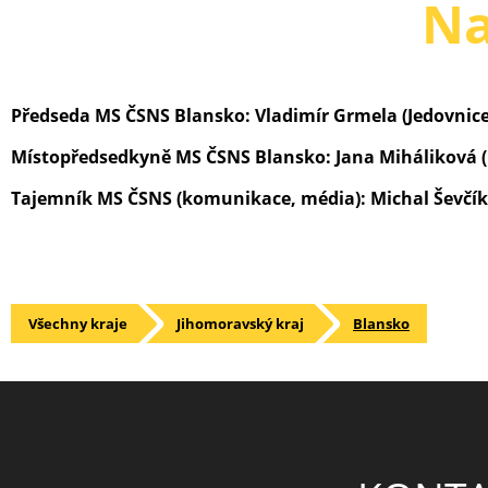
Na
Předseda MS ČSNS Blansko: Vladimír Grmela (Jedovnice
Místopředsedkyně MS ČSNS Blansko: Jana Miháliková (
Tajemník MS ČSNS (komunikace, média): Michal Ševčík
Všechny kraje
Jihomoravský kraj
Blansko