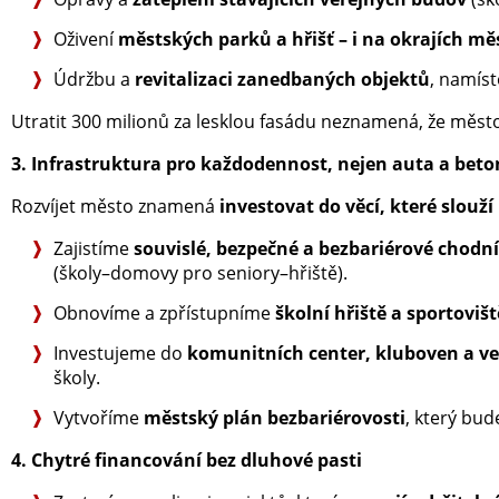
Oživení
městských parků a hřišť – i na okrajích mě
Údržbu a
revitalizaci zanedbaných objektů
, namís
Utratit 300 milionů za lesklou fasádu neznamená, že město
3. Infrastruktura pro každodennost, nejen auta a beto
Rozvíjet město znamená
investovat do věcí, které slouž
Zajistíme
souvislé, bezpečné a bezbariérové chodn
(školy–domovy pro seniory–hřiště).
Obnovíme a zpřístupníme
školní hřiště a sportovišt
Investujeme do
komunitních center, kluboven a ve
školy.
Vytvoříme
městský plán bezbariérovosti
, který bu
4. Chytré financování bez dluhové pasti