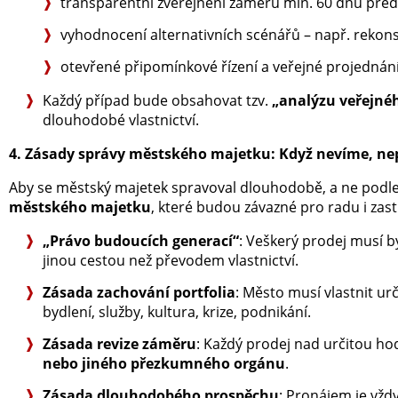
transparentní zveřejnění záměru min. 60 dnů pře
vyhodnocení alternativních scénářů – např. rekon
otevřené připomínkové řízení a veřejné projednání (
Každý případ bude obsahovat tzv.
„analýzu veřejné
dlouhodobé vlastnictví.
4. Zásady správy městského majetku: Když nevíme, n
Aby se městský majetek spravoval dlouhodobě, a ne podl
městského majetku
, které budou závazné pro radu i zastu
„Právo budoucích generací“
: Veškerý prodej musí 
jinou cestou než převodem vlastnictví.
Zásada zachování portfolia
: Město musí vlastnit u
bydlení, služby, kultura, krize, podnikání.
Zásada revize záměru
: Každý prodej nad určitou hod
nebo jiného přezkumného orgánu
.
Zásada dlouhodobého prospěchu
: Pronájem je vž