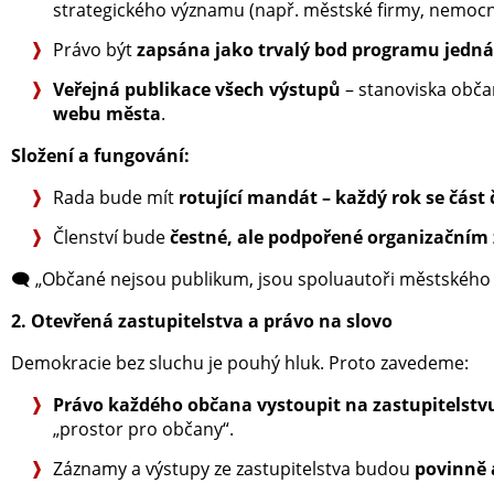
strategického významu (např. městské firmy, nemocni
Právo být
zapsána jako trvalý bod programu jedná
Veřejná publikace všech výstupů
– stanoviska obča
webu města
.
Složení a fungování:
Rada bude mít
rotující mandát – každý rok se část
Členství bude
čestné, ale podpořené organizační
🗨️ „Občané nejsou publikum, jsou spoluautoři městského 
2. Otevřená zastupitelstva a právo na slovo
Demokracie bez sluchu je pouhý hluk. Proto zavedeme:
Právo každého občana vystoupit na zastupitelstv
„prostor pro občany“.
Záznamy a výstupy ze zastupitelstva budou
povinně 