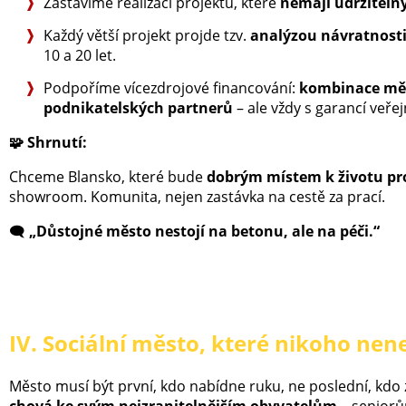
Zastavíme realizaci projektů, které
nemají udržiteln
Každý větší projekt projde tzv.
analýzou návratnosti
10 a 20 let.
Podpoříme vícezdrojové financování:
kombinace měs
podnikatelských partnerů
– ale vždy s garancí veřej
🧩
Shrnutí:
Chceme Blansko, které bude
dobrým místem k životu pro
showroom. Komunita, nejen zastávka na cestě za prací.
🗨️
„Důstojné město nestojí na betonu, ale na péči.“
IV. Sociální město, které nikoho ne
Město musí být první, kdo nabídne ruku, ne poslední, kdo