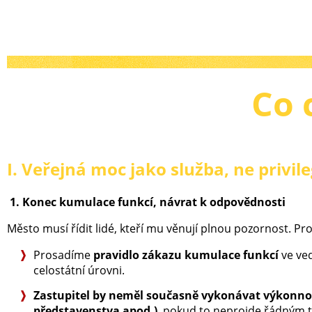
Co 
I. Veřejná moc jako služba, ne privil
1. Konec kumulace funkcí, návrat k odpovědnosti
Město musí řídit lidé, kteří mu věnují plnou pozornost. Pro
Prosadíme
pravidlo zákazu kumulace funkcí
ve ved
celostátní úrovni.
Zastupitel by neměl současně vykonávat výkonnou 
představenstva apod.)
, pokud to neprojde řádným 