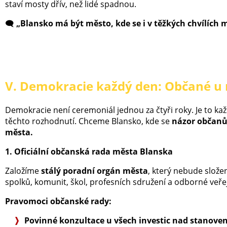
staví mosty dřív, než lidé spadnou.
🗨️
„Blansko má být město, kde se i v těžkých chvílích 
V. Demokracie každý den: Občané u 
Demokracie není ceremoniál jednou za čtyři roky. Je to kaž
těchto rozhodnutí. Chceme Blansko, kde se
názor občanů
města.
1. Oficiální občanská rada města Blanska
Založíme
stálý poradní orgán města
, který nebude složen 
spolků, komunit, škol, profesních sdružení a odborné veřej
Pravomoci občanské rady:
Povinné konzultace u všech investic nad stanove