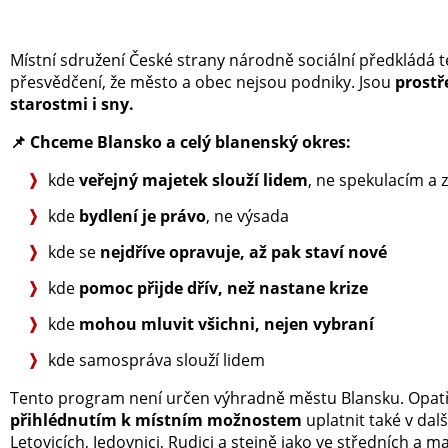
Místní sdružení České strany národně sociální předkládá te
přesvědčení, že město a obec nejsou podniky. Jsou
prostř
starostmi i sny.
📌
Chceme Blansko a celý blanenský okres:
kde
veřejný majetek slouží lidem
, ne spekulacím a 
kde
bydlení je právo
, ne výsada
kde se
nejdříve opravuje, až pak staví nové
kde
pomoc přijde dřív, než nastane krize
kde
mohou mluvit všichni, nejen vybraní
kde samospráva slouží lidem
Tento program není určen výhradně městu Blansku. Opat
přihlédnutím k místním možnostem
uplatnit také v dal
Letovicích, Jedovnici, Rudici a stejně jako ve středních a 