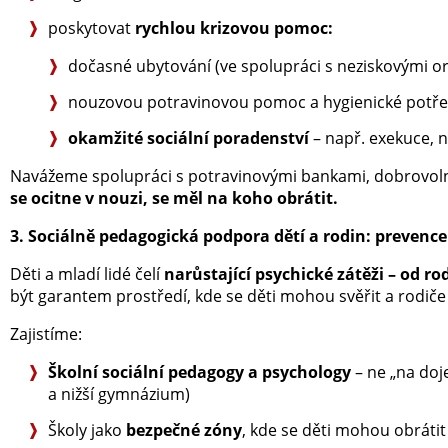
poskytovat
rychlou krizovou pomoc:
dočasné ubytování (ve spolupráci s neziskovými o
nouzovou potravinovou pomoc a hygienické potř
okamžité sociální poradenství
– např. exekuce, n
Navážeme spolupráci s potravinovými bankami, dobrovolnic
se ocitne v nouzi, se měl na koho obrátit.
3. Sociálně pedagogická podpora dětí a rodin: prevenc
Děti a mladí lidé čelí
narůstající psychické zátěži – od r
být garantem prostředí, kde se děti mohou svěřit a rodiče 
Zajistíme:
Školní sociální pedagogy a psychology
– ne „na doj
a nižší gymnázium)
Školy jako
bezpečné zóny
, kde se děti mohou obrátit