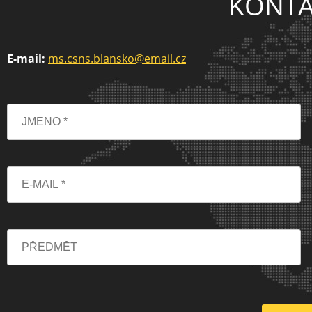
KONTA
E-mail:
ms.csns.blansko@email.cz