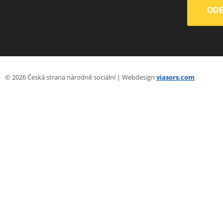
© 2026 Česká strana národně sociální | Webdesign
viasors.com