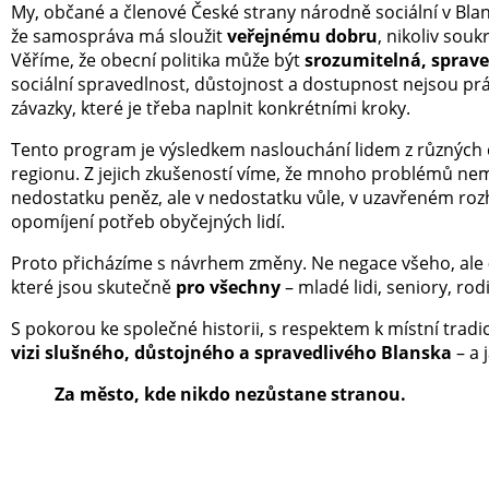
My, občané a členové České strany národně sociální v Blan
že samospráva má sloužit
veřejnému dobru
, nikoliv so
Věříme, že obecní politika může být
srozumitelná, sprave
sociální spravedlnost, důstojnost a dostupnost nejsou prá
závazky, které je třeba naplnit konkrétními kroky.
Tento program je výsledkem naslouchání lidem z různých 
regionu. Z jejich zkušeností víme, že mnoho problémů ne
nedostatku peněz, ale v nedostatku vůle, v uzavřeném roz
opomíjení potřeb obyčejných lidí.
Proto přicházíme s návrhem změny. Ne negace všeho, ale
které jsou skutečně
pro všechny
– mladé lidi, seniory, ro
S pokorou ke společné historii, s respektem k místní tradi
vizi slušného, důstojného a spravedlivého Blanska
– a 
Za město, kde nikdo nezůstane stranou.