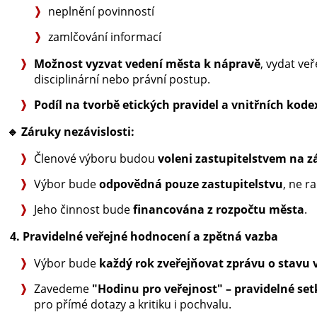
neplnění povinností
zamlčování informací
Možnost vyzvat vedení města k nápravě
, vydat ve
disciplinární nebo právní postup.
Podíl na tvorbě etických pravidel a vnitřních kod
🔹
Záruky nezávislosti:
Členové výboru budou
voleni zastupitelstvem na z
Výbor bude
odpovědná pouze zastupitelstvu
, ne r
Jeho činnost bude
financována z rozpočtu města
.
4. Pravidelné veřejné hodnocení a zpětná vazba
Výbor bude
každý rok zveřejňovat zprávu o stavu 
Zavedeme
"Hodinu pro veřejnost" – pravidelné se
pro přímé dotazy a kritiku i pochvalu.