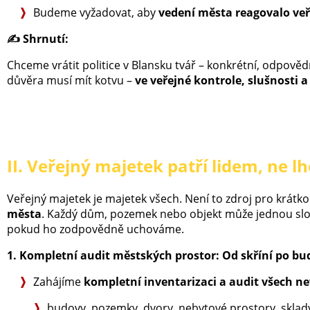
Budeme vyžadovat, aby
vedení města reagovalo ve
✍️
Shrnutí:
Chceme vrátit politice v Blansku tvář – konkrétní, odpovědn
důvěra musí mít kotvu –
ve veřejné kontrole, slušnosti 
II. Veřejný majetek patří lidem, ne lh
Veřejný majetek je majetek všech. Není to zdroj pro krátk
města
. Každý dům, pozemek nebo objekt může jednou slouž
pokud ho zodpovědně uchováme.
1. Kompletní audit městských prostor: Od skříní po bu
Zahájíme
kompletní inventarizaci a audit všech 
budovy, pozemky, dvory, nebytové prostory, sklad