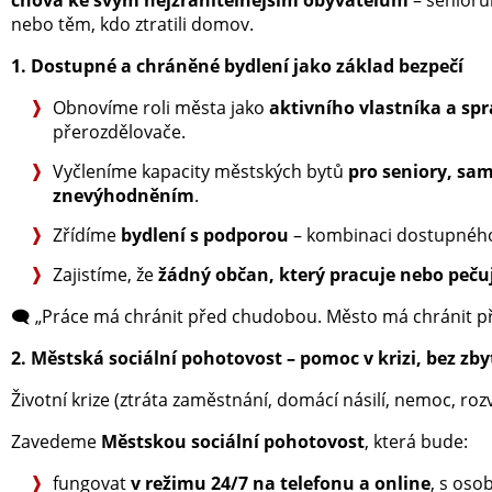
chová ke svým nejzranitelnějším obyvatelům
– seniorů
nebo těm, kdo ztratili domov.
1. Dostupné a chráněné bydlení jako základ bezpečí
Obnovíme roli města jako
aktivního vlastníka a sp
přerozdělovače.
Vyčleníme kapacity městských bytů
pro seniory, sam
znevýhodněním
.
Zřídíme
bydlení s podporou
– kombinaci dostupného 
Zajistíme, že
žádný občan, který pracuje nebo pečuj
🗨️ „Práce má chránit před chudobou. Město má chránit př
2. Městská sociální pohotovost – pomoc v krizi, bez z
Životní krize (ztráta zaměstnání, domácí násilí, nemoc, roz
Zavedeme
Městskou sociální pohotovost
, která bude:
fungovat
v režimu 24/7 na telefonu a online
, s oso