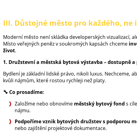
III. Důstojné město pro každého, ne 
Moderní město není skládka developerských vizualizací, a
Místo veřejných peněz v soukromých kapsách chceme
inv
život
.
1. Družstevní a městská bytová výstavba – dostupně a 
Bydlení je základní lidské právo, nikoli luxus. Nechceme,
kvůli nájmům, které rostou rychleji než platy.
🔧
Co prosadíme:
Založíme nebo obnovíme
městský bytový fond
s cí
nájmu.
Podpoříme vznik bytových družstev s podporou m
nebo zajištění projektové dokumentace.