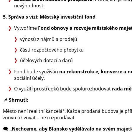
nevýhodnost.
5. Správa s vizí: Městský investiční fond
Vytvoříme
Fond obnovy a rozvoje městského maje
výnosů z nájmů a prodejů
části rozpočtového přebytku
účelových dotací a darů
Fond bude využíván
na rekonstrukce, konverze a n
sociální účely.
O využití prostředků bude spolurozhodovat
rada mě
📌
Shrnutí:
Město není realitní kancelář. Každá prodaná budova je pří
znovu oživovat – ne rozprodávat.
🗨️
„Nechceme, aby Blansko vydělávalo na svém majetku