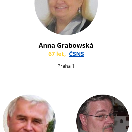
Anna Grabowská
67 let,
ČSNS
Praha 1