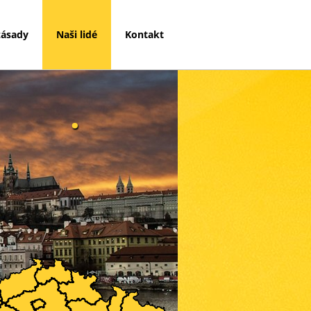
zásady
Naši lidé
Kontakt
.
i