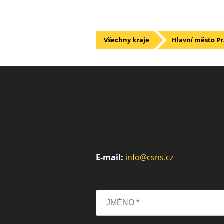
Všechny kraje
Hlavní město P
E-mail:
info@csns.cz