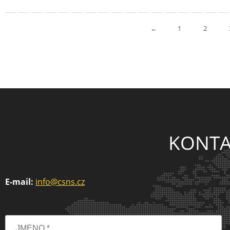
←
1
2
KONTA
E-mail:
info@csns.cz