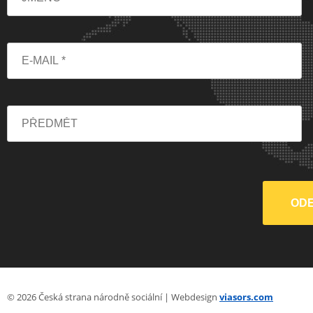
© 2026 Česká strana národně sociální | Webdesign
viasors.com