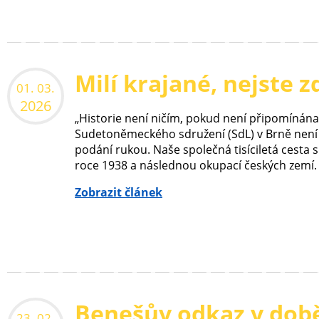
Milí krajané, nejste zde
01. 03.
2026
„Historie není ničím, pokud není připomínána
Sudetoněmeckého sdružení (SdL) v Brně není
podání rukou. Naše společná tisíciletá cesta s
roce 1938 a následnou okupací českých zemí. N
Zobrazit článek
Benešův odkaz v dob
23. 02.