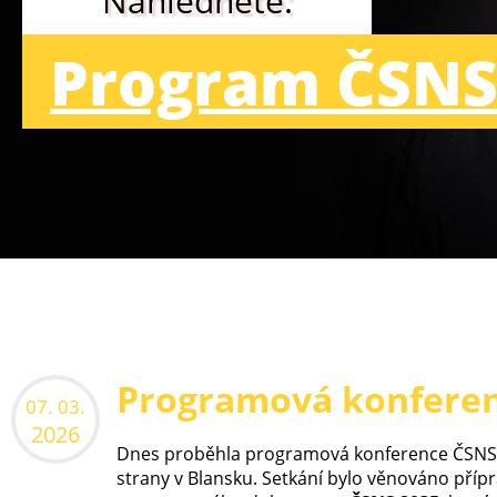
Nahlédněte:
Program ČSNS
Programová konferen
07. 03.
2026
Dnes proběhla programová konference
ČSNS
strany v
Blansku
. Setkání bylo věnováno příp