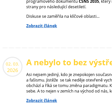
programového dokumentu
ČSNS 2035
, kter
strany pro následující desetiletí.
Diskuse se zaměřila na klíčové oblasti...
Zobrazit článek
A nebylo to bez výstř
02. 03.
2026
Asi nejsem jediný, kdo je znepokojen současn
a fašismu. Jistěže se tak neděje otevřeně vyc
obchází a říká se tomu změna paradigmatu. K
sebe. A to nejen v zemích na východ od nás, kd
Zobrazit článek